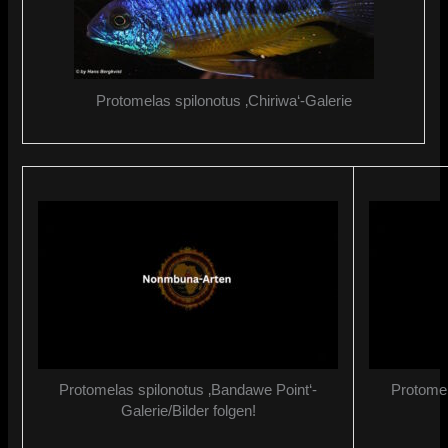
Protomelas spilonotus ‚Chiriwa‘-Galerie
Protomelas spilonotus ‚Bandawe Point‘-
Protomel
Galerie/Bilder folgen!