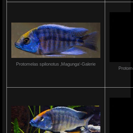
Protomelas spilonotus ‚Magunga‘-Galerie
Protome