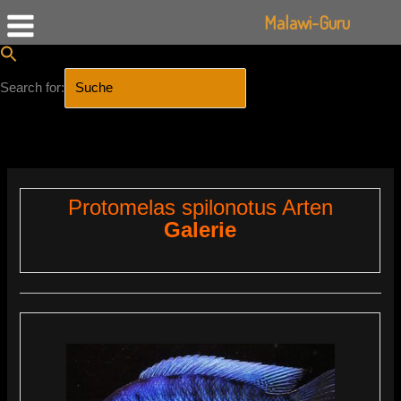
Malawi-Guru
Search for:
SEARCH BUTTON
Zum
Inhalt
springen
Protomelas spilonotus Arten
Galerie