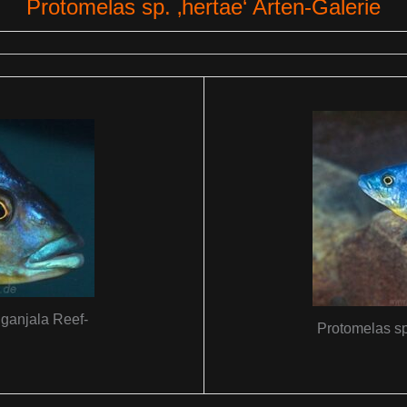
Protomelas sp. ‚hertae‘ Arten-Galerie
nganjala Reef-
Protomelas sp