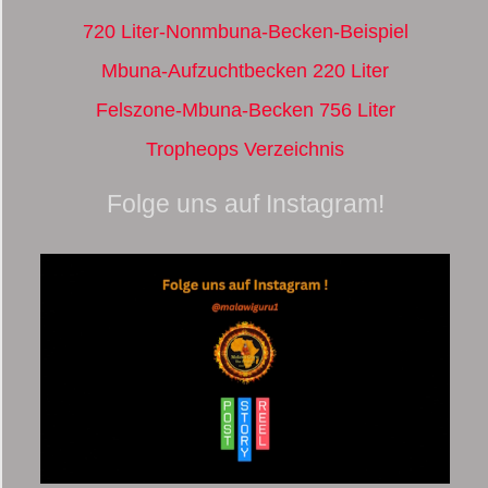
720 Liter-Nonmbuna-Becken-Beispiel
Mbuna-Aufzuchtbecken 220 Liter
Felszone-Mbuna-Becken 756 Liter
Tropheops Verzeichnis
Folge uns auf Instagram!