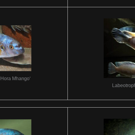
 ‚Hora Mhango‘
Labeotroph