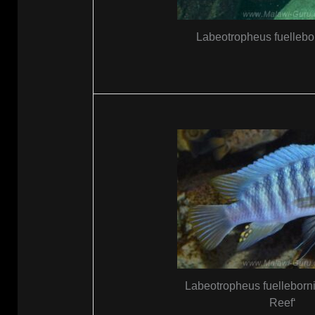
Labeotropheus fuellebor
Labeotropheus fuelleborn
Reef‘