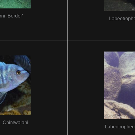
ni ‚Border‘
Labeotrophe
i ‚Chimwalani
Labeotropheus