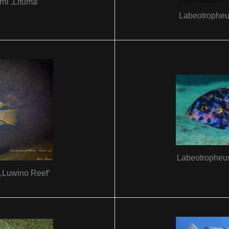
ni ‚Lifuma‘
Labeotropheus
Labeotropheus
 ‚Luwino Reef‘