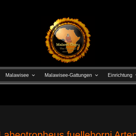
N
Malawisee
Malawisee-Gattungen
Einrichtung
Labeotropheus fuelleborni Arte