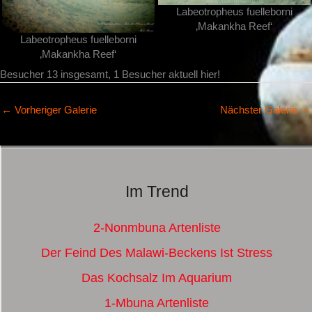
Labeotropheus fuelleborni
‚Makankha Reef‘
Labeotropheus fuelleborni
‚Makankha Reef‘
Besucher 13 insgesamt, 1 Besucher aktuell hier!
←
Vorheriger Galerie
Nächster Galerie
→
Im Trend
2-Nonmbuna Artenliste
Der Feind Des Malawi-Beckens Ist Stress
Das Kochsalz Im Aquarium
1-Mbuna Artenliste