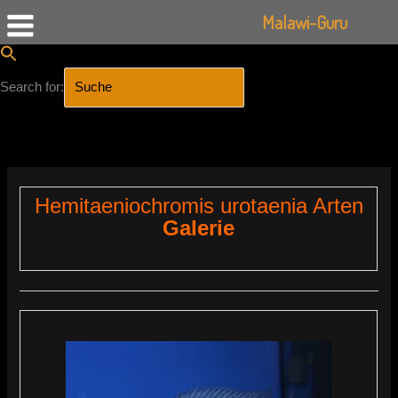
Malawi-Guru
Search for:
SEARCH BUTTON
Zum
Inhalt
springen
Hemitaeniochromis urotaenia Arten
Galerie