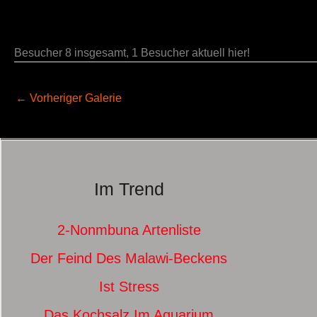
Besucher 8 insgesamt, 1 Besucher aktuell hier!
←
Vorheriger Galerie
Im Trend
2-Nonmbuna Artenliste
Der Feind Des Malawi-Beckens
Ist Stress
Das Kochsalz Im Aquarium