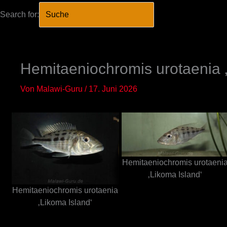
Search for:
SEARCH BUTTO
Zum
Inhalt
springen
Hemitaeniochromis urotaenia ‚
Von
Malawi-Guru
/
17. Juni 2026
Hemitaeniochromis urotaeni
‚Likoma Island‘
Hemitaeniochromis urotaenia
‚Likoma Island‘