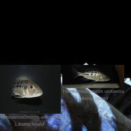
Hemitaeniochromis urotaenia
‚Likoma Island‘
Hemitaeniochromis urotaenia
‚Likoma Island‘