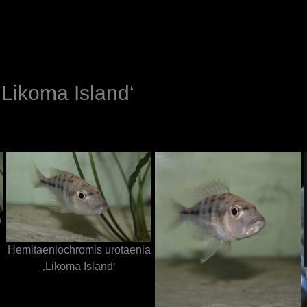
N
Likoma Island‘
a
Hemitaeniochromis urotaenia
‚Likoma Island‘