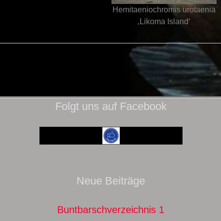
Hemitaeniochromis urotaenia
‚Likoma Island‘
Folgt uns auf Facebook
Neue Beiträge
Buntbarschverzeichnis 1