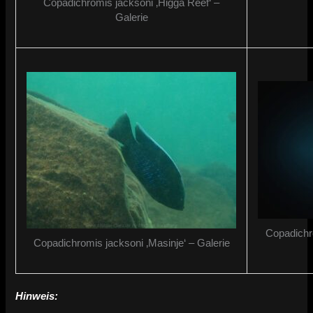
Copadichromis jacksoni ‚Higga Reef‘ –
Galerie
Copadichr
Copadichromis jacksoni ‚Masinje‘ – Galerie
Hinweis: