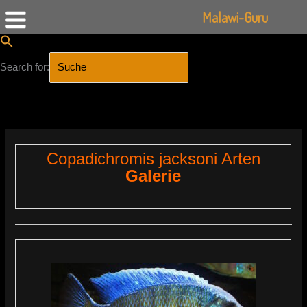
Malawi-Guru
Search for:
SEARCH BUTTON
Zum
Inhalt
springen
Copadichromis jacksoni Arten
Galerie