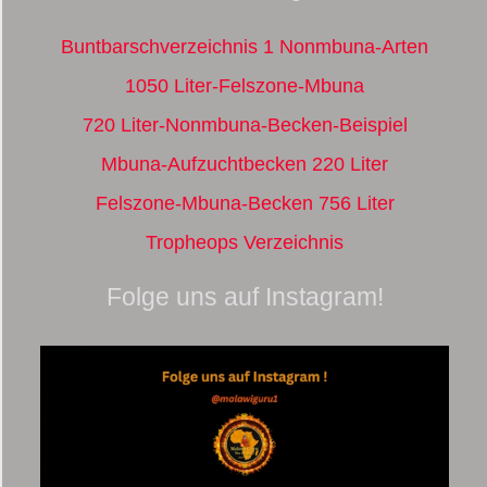
Buntbarschverzeichnis 1 Nonmbuna-Arten
1050 Liter-Felszone-Mbuna
720 Liter-Nonmbuna-Becken-Beispiel
Mbuna-Aufzuchtbecken 220 Liter
Felszone-Mbuna-Becken 756 Liter
Tropheops Verzeichnis
Folge uns auf Instagram!