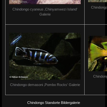
Chindong
Chindongo cyaneus ‚Chinyamwezi Island‘
Galerie
Chindong
Chindongo demasoni ‚Pombo Rocks‘ Galerie
Chindongo Standorte Bildergalerie