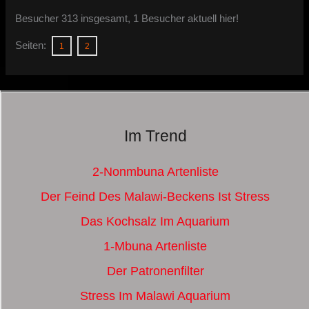
Besucher 313 insgesamt, 1 Besucher aktuell hier!
Seiten:
1
2
Im Trend
2-Nonmbuna Artenliste
Der Feind Des Malawi-Beckens Ist Stress
Das Kochsalz Im Aquarium
1-Mbuna Artenliste
Der Patronenfilter
Stress Im Malawi Aquarium