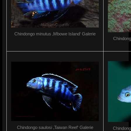
Chindongo minutus ‚Mbowe Island‘ Galerie
Chindong
Chindongo saulosi ‚Taiwan Reef‘ Galerie
Chindongo