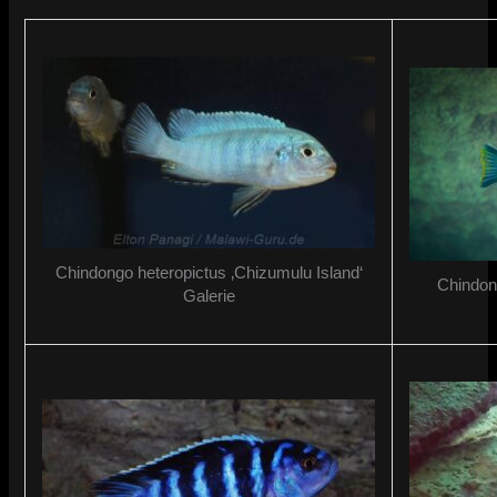
Chindongo heteropictus ‚Chizumulu Island‘
Chindong
Galerie