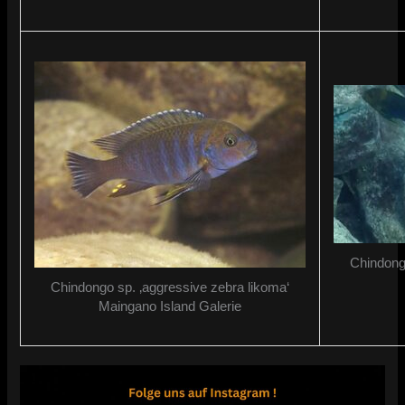
Chindong
Chindongo sp. ‚aggressive zebra likoma‘
Maingano Island Galerie