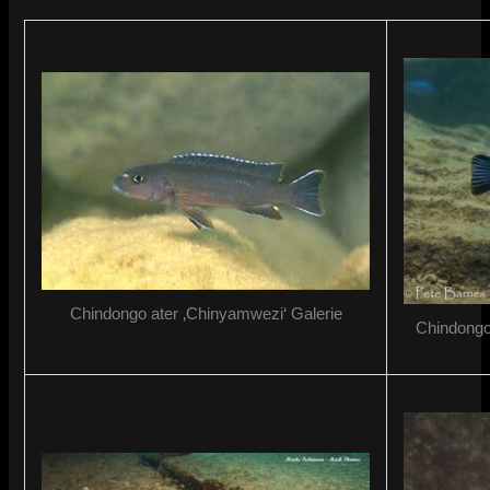
Chindongo ater ‚Chinyamwezi‘ Galerie
Chindongo