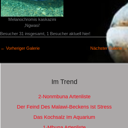
Melanochromis kaskazini
‚Ngwasi‘
Besucher 31 insgesamt, 1 Besucher aktuell hier!
←
Vorheriger Galerie
Nächster Galerie
→
Im Trend
2-Nonmbuna Artenliste
Der Feind Des Malawi-Beckens Ist Stress
Das Kochsalz Im Aquarium
1-Mbuna Artenliste