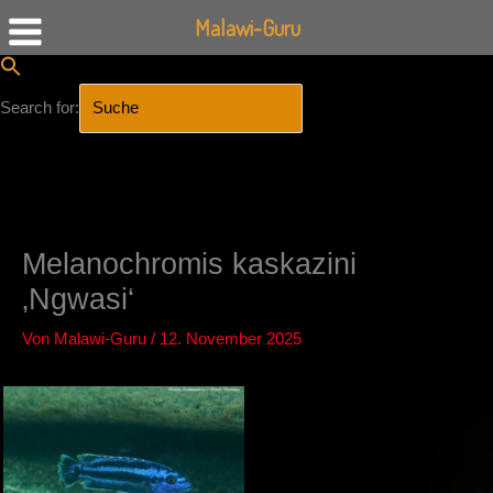
Malawi-Guru
Search for:
SEARCH BUTTON
Zum
Inhalt
springen
Melanochromis kaskazini
‚Ngwasi‘
Von
Malawi-Guru
/
12. November 2025