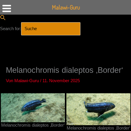
Malawi-Guru
Search for:
SEARCH BUTTON
Zum
Inhalt
springen
Melanochromis dialeptos ‚Border‘
Von
Malawi-Guru
/
11. November 2025
Melanochromis dialeptos ‚Border‘
Melanochromis dialeptos ‚Border‘