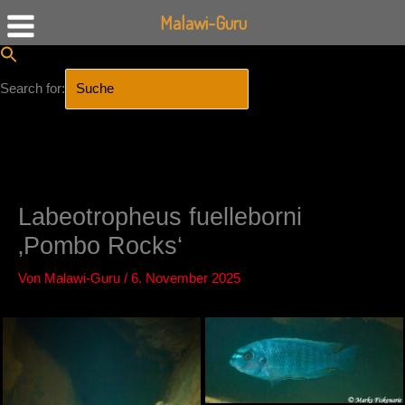
Malawi-Guru
Search for:
SEARCH BUTTON
Zum
Inhalt
springen
Labeotropheus fuelleborni
‚Pombo Rocks‘
Von
Malawi-Guru
/
6. November 2025