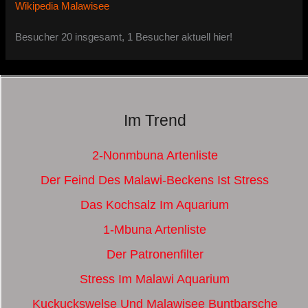
Wikipedia Malawisee
Besucher 20 insgesamt, 1 Besucher aktuell hier!
Im Trend
2-Nonmbuna Artenliste
Der Feind Des Malawi-Beckens Ist Stress
Das Kochsalz Im Aquarium
1-Mbuna Artenliste
Der Patronenfilter
Stress Im Malawi Aquarium
Kuckuckswelse Und Malawisee Buntbarsche