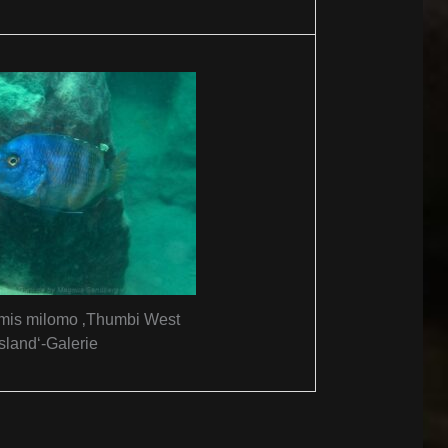
mis milomo ‚Thumbi West
Island‘-Galerie