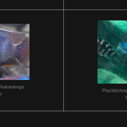
‚Nakantenga
Placidochro
e