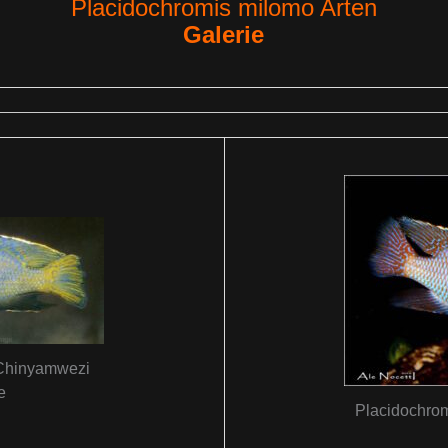
Placidochromis milomo Arten
Galerie
‚Chinyamwezi
e
Placidochrom