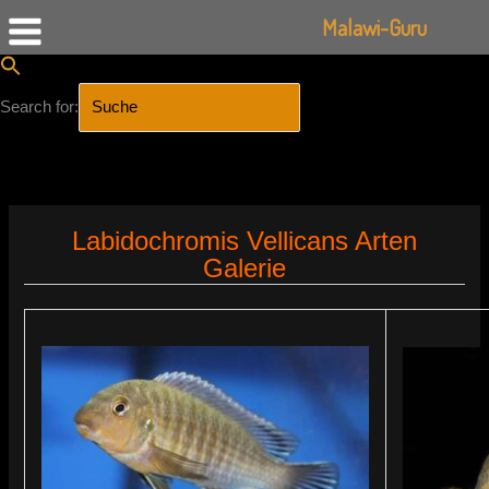
Malawi-Guru
Search for:
SEARCH BUTTON
Zum
Inhalt
Labidochromis Vellicans Arten
springen
Galerie