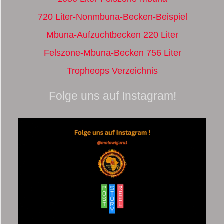
720 Liter-Nonmbuna-Becken-Beispiel
Mbuna-Aufzuchtbecken 220 Liter
Felszone-Mbuna-Becken 756 Liter
Tropheops Verzeichnis
Folge uns auf Instagram!