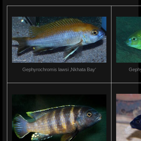
Gephyrochromis lawsi ‚Nkhata Bay‘
Gephy