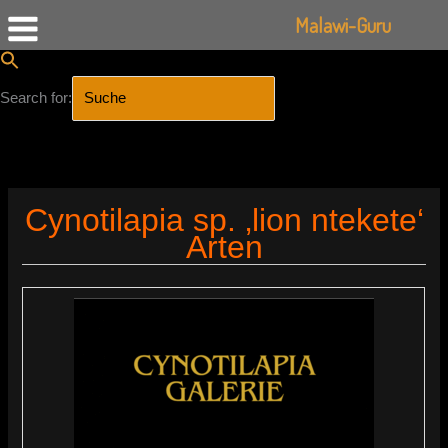
Malawi-Guru
Search for:
SEARCH BUTTON
Zum
Inhalt
Cynotilapia sp. ‚lion ntekete‘
springen
Arten