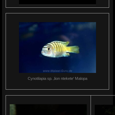
Cynotilapia sp. ‚lion ntekete‘ Malopa