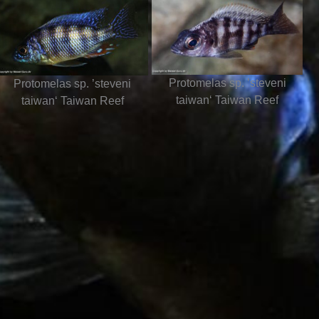
Protomelas sp. ’steveni
Protomelas sp. ’steveni
taiwan‘ Taiwan Reef
taiwan‘ Taiwan Reef