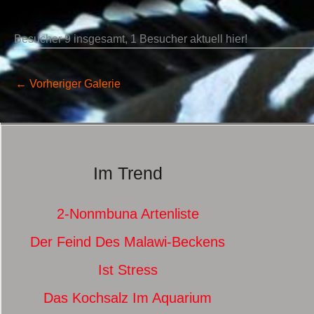
Besucher 9 insgesamt, 1 Besucher aktuell hier!
←
Vorheriger Galerie
Im Trend
2-Nonmbuna Artenliste
Der Feind Des Malawi-Beckens
Ist Stress
Das Kochsalz Im Aquarium