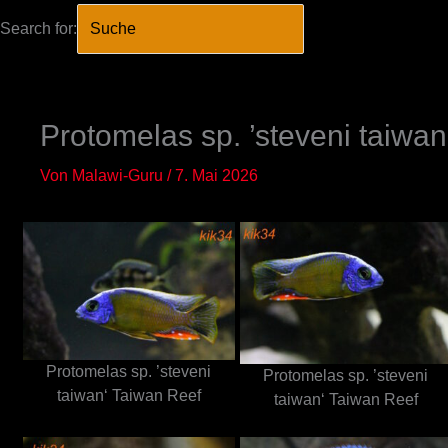
Search for:
SEARCH BUTTO
Zum
Inhalt
springen
Protomelas sp. ’steveni taiwa
Von
Malawi-Guru
/
7. Mai 2026
Protomelas sp. ’steveni
Protomelas sp. ’steveni
taiwan‘ Taiwan Reef
taiwan‘ Taiwan Reef