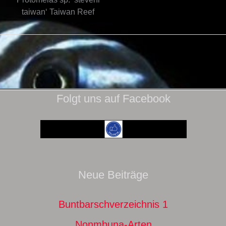
taiwan‘ Taiwan Reef
Folgt uns auf Facebook
Neue Beiträge
Buntbarschverzeichnis 1
Nonmbuna-Arten