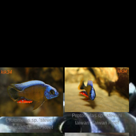
Protomelas sp. ’steveni
Protomelas sp. ’steveni
taiwan‘ Taiwan Reef
taiwan‘ Taiwan Reef