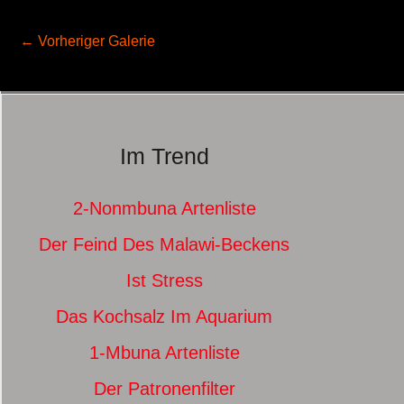
←
Vorheriger Galerie
Im Trend
2-Nonmbuna Artenliste
Der Feind Des Malawi-Beckens
Ist Stress
Das Kochsalz Im Aquarium
1-Mbuna Artenliste
Der Patronenfilter