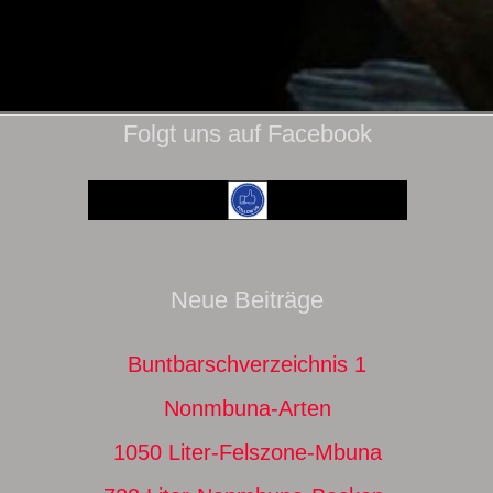
Folgt uns auf Facebook
Neue Beiträge
Buntbarschverzeichnis 1
Nonmbuna-Arten
1050 Liter-Felszone-Mbuna