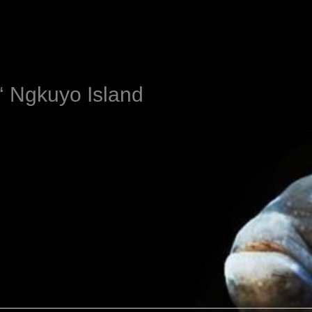
N
n‘ Ngkuyo Island