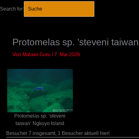
Search for:
SEARCH BUTTO
Zum
Inhalt
springen
Protomelas sp. ’steveni taiwa
Von
Malawi-Guru
/
7. Mai 2026
Protomelas sp. ’steveni
taiwan‘ Ngkuyo Island
Besucher 7 insgesamt, 1 Besucher aktuell hier!