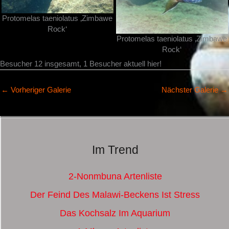
Protomelas taeniolatus ‚Zimbawe
Rock‘
Protomelas taeniolatus ‚Zimbawe
Rock‘
Besucher 12 insgesamt, 1 Besucher aktuell hier!
←
Vorheriger Galerie
Nächster Galerie
→
Im Trend
2-Nonmbuna Artenliste
Der Feind Des Malawi-Beckens Ist Stress
Das Kochsalz Im Aquarium