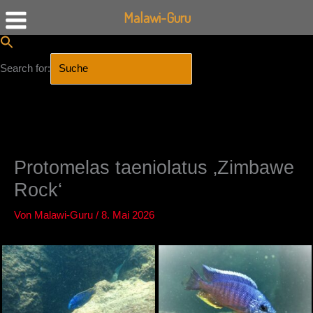
Malawi-Guru
Search for:
SEARCH BUTTON
Zum
Inhalt
springen
Protomelas taeniolatus ‚Zimbawe
Rock‘
Von
Malawi-Guru
/
8. Mai 2026