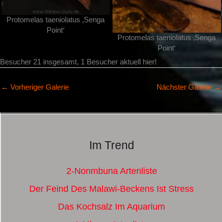
Protomelas taeniolatus ‚Senga
Point‘
Protomelas taeniolatus ‚Senga
Point‘
Besucher 21 insgesamt, 1 Besucher aktuell hier!
←
Vorheriger Galerie
Nächster Galerie
→
Im Trend
2-Nonmbuna Artenliste
Der Feind Des Malawi-Beckens Ist Stress
Das Kochsalz Im Aquarium