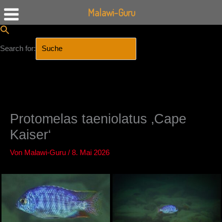
Malawi-Guru
Search for:
SEARCH BUTTON
Zum
Inhalt
springen
Protomelas taeniolatus ‚Cape
Kaiser‘
Von
Malawi-Guru
/
8. Mai 2026