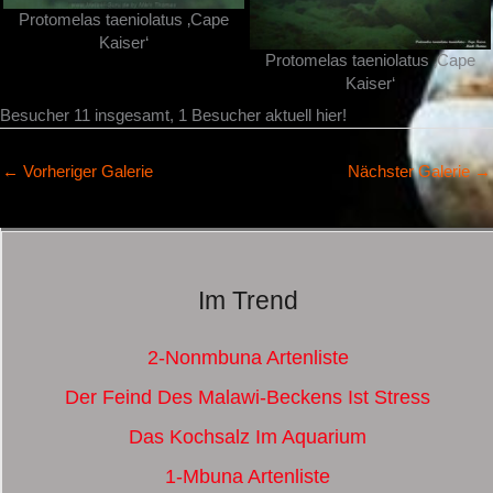
Protomelas taeniolatus ‚Cape
Kaiser‘
Protomelas taeniolatus ‚Cape
Kaiser‘
Besucher 11 insgesamt, 1 Besucher aktuell hier!
←
Vorheriger Galerie
Nächster Galerie
→
Im Trend
2-Nonmbuna Artenliste
Der Feind Des Malawi-Beckens Ist Stress
Das Kochsalz Im Aquarium
1-Mbuna Artenliste