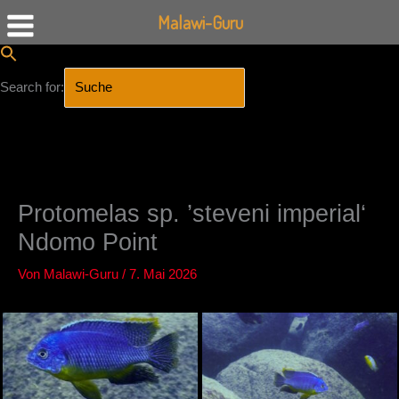
Malawi-Guru
Search for:
SEARCH BUTTON
Zum
Inhalt
springen
Protomelas sp. ’steveni imperial‘
Ndomo Point
Von
Malawi-Guru
/
7. Mai 2026