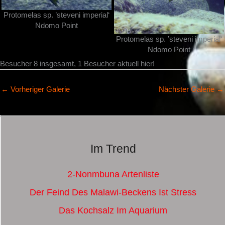
Protomelas sp. ’steveni imperial‘
Ndomo Point
Protomelas sp. ’steveni imperial‘
Ndomo Point
Besucher 8 insgesamt, 1 Besucher aktuell hier!
←
Vorheriger Galerie
Nächster Galerie
→
Im Trend
2-Nonmbuna Artenliste
Der Feind Des Malawi-Beckens Ist Stress
Das Kochsalz Im Aquarium