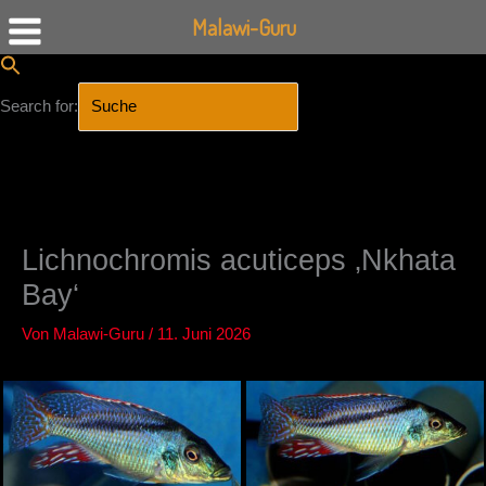
Malawi-Guru
Search for:
SEARCH BUTTON
Zum
Inhalt
springen
Lichnochromis acuticeps ‚Nkhata
Bay‘
Von
Malawi-Guru
/
11. Juni 2026