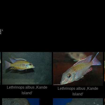
N
d‘
Lethrinops albus ‚Kande
Lethrinops albus ‚Kande
Island‘
Island‘