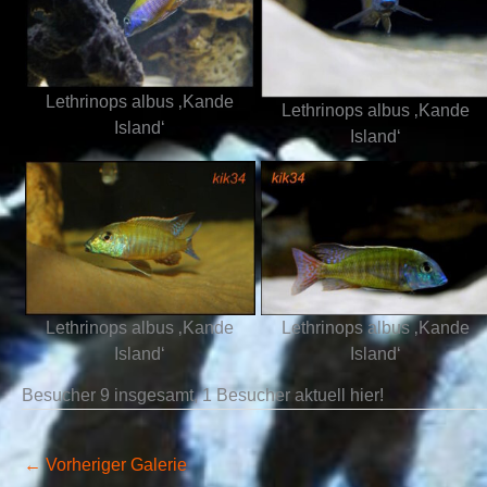
Lethrinops albus ‚Kande
Lethrinops albus ‚Kande
Island‘
Island‘
Lethrinops albus ‚Kande
Lethrinops albus ‚Kande
Island‘
Island‘
Besucher 9 insgesamt, 1 Besucher aktuell hier!
←
Vorheriger Galerie