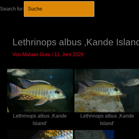
Search for:
SEARCH BUTTO
Zum
Inhalt
springen
Lethrinops albus ‚Kande Islan
Von
Malawi-Guru
/
11. Juni 2026
Lethrinops albus ‚Kande
Lethrinops albus ‚Kande
Island‘
Island‘