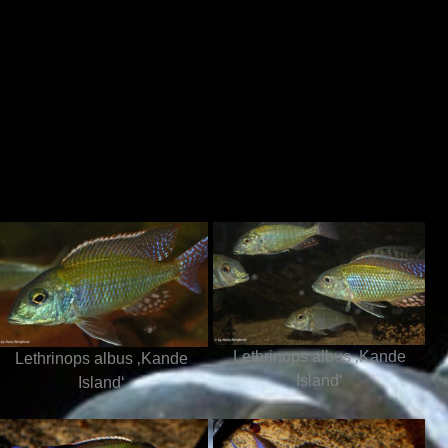
Lethrinops albus ‚Kande
Lethrinops albus ‚Kande
Island‘
Island‘