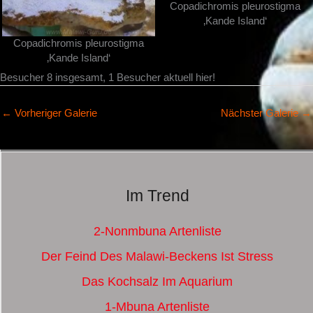
Copadichromis pleurostigma
‚Kande Island‘
Copadichromis pleurostigma
‚Kande Island‘
Besucher 8 insgesamt, 1 Besucher aktuell hier!
←
Vorheriger Galerie
Nächster Galerie
→
Im Trend
2-Nonmbuna Artenliste
Der Feind Des Malawi-Beckens Ist Stress
Das Kochsalz Im Aquarium
1-Mbuna Artenliste