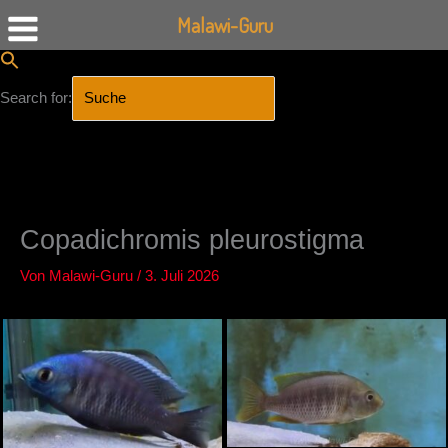
Malawi-Guru
Search for:
SEARCH BUTTON
Zum
Inhalt
springen
Copadichromis pleurostigma
Von
Malawi-Guru
/
3. Juli 2026