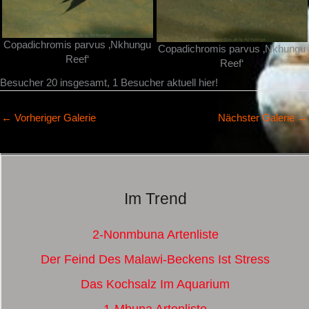
Copadichromis parvus ‚Nkhungu
Copadichromis parvus ‚Nkhungu
Reef‘
Reef‘
Besucher 20 insgesamt, 1 Besucher aktuell hier!
←
Vorheriger Galerie
Nächster Galerie
→
Im Trend
2-Nonmbuna Artenliste
Der Feind Des Malawi-Beckens Ist Stress
Das Kochsalz Im Aquarium
1-Mbuna Artenliste