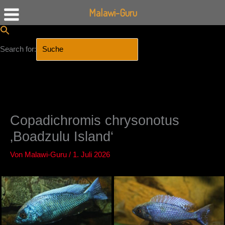
Malawi-Guru
Search for:
SEARCH BUTTON
Zum
Inhalt
springen
Copadichromis chrysonotus
‚Boadzulu Island‘
Von
Malawi-Guru
/
1. Juli 2026