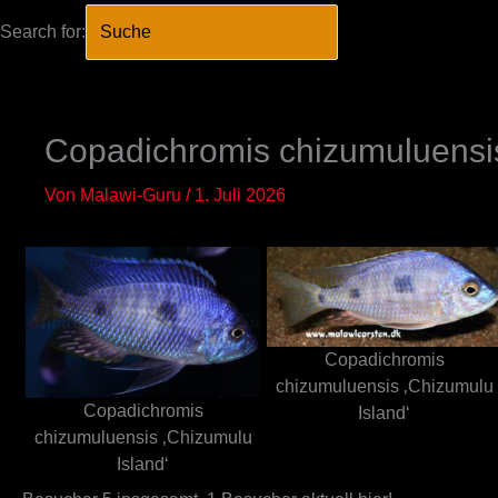
Search for:
SEARCH BUTTO
Zum
Inhalt
springen
Copadichromis chizumuluensi
Von
Malawi-Guru
/
1. Juli 2026
Copadichromis
chizumuluensis ‚Chizumulu
Copadichromis
Island‘
chizumuluensis ‚Chizumulu
Island‘