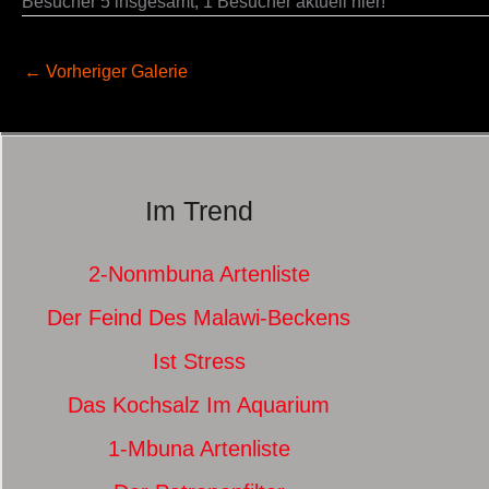
Besucher 5 insgesamt, 1 Besucher aktuell hier!
←
Vorheriger Galerie
Im Trend
2-Nonmbuna Artenliste
Der Feind Des Malawi-Beckens
Ist Stress
Das Kochsalz Im Aquarium
1-Mbuna Artenliste