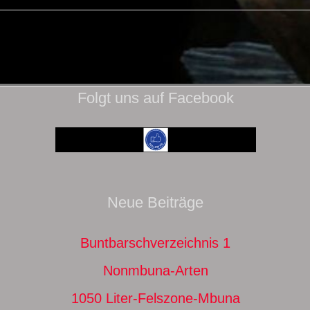
Folgt uns auf Facebook
Neue Beiträge
Buntbarschverzeichnis 1
Nonmbuna-Arten
1050 Liter-Felszone-Mbuna