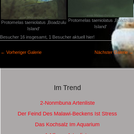
Protomelas taeniolatus ‚Boadzulu
Protomelas taeniolatus ‚Boadzulu
Island‘
Island‘
Besucher 16 insgesamt, 1 Besucher aktuell hier!
←
Vorheriger Galerie
Nächster Galerie
→
Im Trend
2-Nonmbuna Artenliste
Der Feind Des Malawi-Beckens Ist Stress
Das Kochsalz Im Aquarium