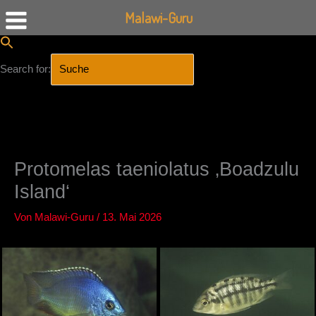
Malawi-Guru
Search for:
SEARCH BUTTON
Zum
Inhalt
springen
Protomelas taeniolatus ‚Boadzulu
Island‘
Von
Malawi-Guru
/
13. Mai 2026