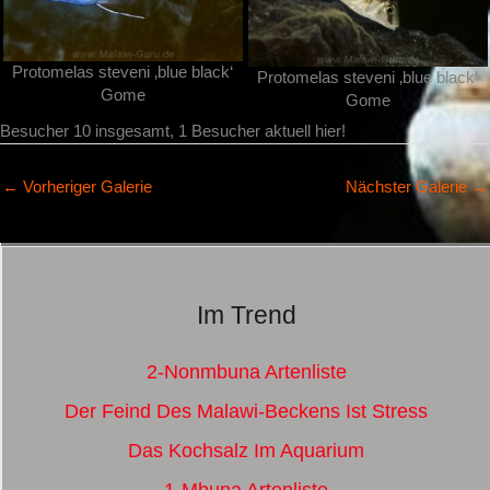
Protomelas steveni ‚blue black‘
Protomelas steveni ‚blue black‘
Gome
Gome
Besucher 10 insgesamt, 1 Besucher aktuell hier!
←
Vorheriger Galerie
Nächster Galerie
→
Im Trend
2-Nonmbuna Artenliste
Der Feind Des Malawi-Beckens Ist Stress
Das Kochsalz Im Aquarium
1-Mbuna Artenliste