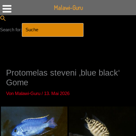
Malawi-Guru
Search for:
SEARCH BUTTON
Zum
Inhalt
springen
Protomelas steveni ‚blue black‘
Gome
Von
Malawi-Guru
/
13. Mai 2026