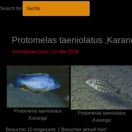
Search for:
SEARCH BUTTO
Zum
Inhalt
springen
Protomelas taeniolatus ‚Karan
Von
Malawi-Guru
/
13. Mai 2026
Protomelas taeniolatus
Protomelas taeniolatus
‚Karanga‘
‚Karanga‘
Besucher 10 insgesamt, 1 Besucher aktuell hier!