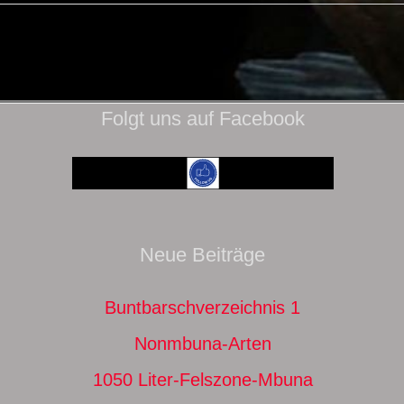
Folgt uns auf Facebook
Neue Beiträge
Buntbarschverzeichnis 1
Nonmbuna-Arten
1050 Liter-Felszone-Mbuna