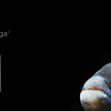
N
ga‘