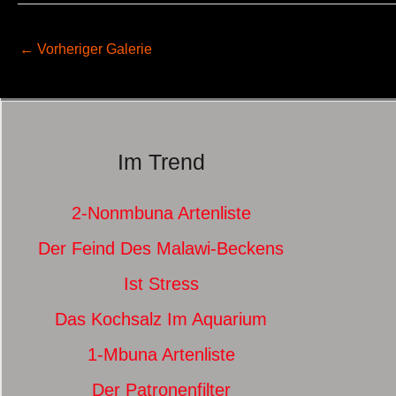
←
Vorheriger Galerie
Im Trend
2-Nonmbuna Artenliste
Der Feind Des Malawi-Beckens
Ist Stress
Das Kochsalz Im Aquarium
1-Mbuna Artenliste
Der Patronenfilter