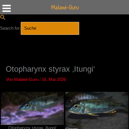
Malawi-Guru
Search for:
SEARCH BUTTON
Zum
Inhalt
springen
Otopharynx styrax ‚Itungi‘
Von
Malawi-Guru
/
16. Mai 2026
Otopharynx styrax ‚Itungi‘