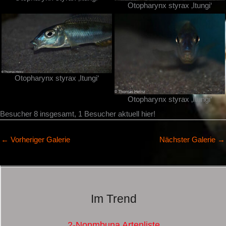
Otopharynx styrax ‚Itungi‘
Otopharynx styrax ‚Itungi‘
Otopharynx styrax ‚Itungi‘
Besucher 8 insgesamt, 1 Besucher aktuell hier!
←
Vorheriger Galerie
Nächster Galerie
→
Im Trend
2-Nonmbuna Artenliste