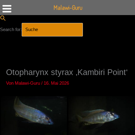
Malawi-Guru
Search for:
SEARCH BUTTON
Zum
Inhalt
springen
Otopharynx styrax ‚Kambiri Point‘
Von
Malawi-Guru
/
16. Mai 2026