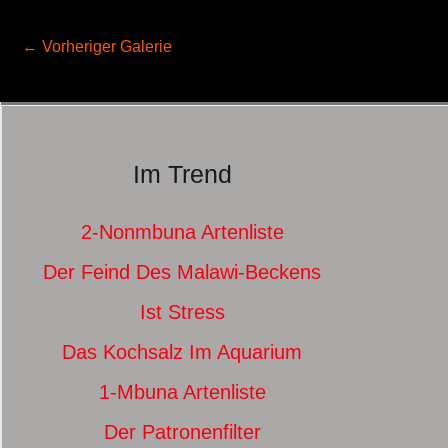
←
Vorheriger Galerie
Im Trend
2-Nonmbuna Artenliste
Der Feind Des Malawi-Beckens
Ist Stress
Das Kochsalz Im Aquarium
1-Mbuna Artenliste
Der Patronenfilter