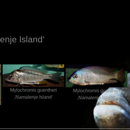
N
nje Island‘
Mylochromis guentheri
Mylochromis guentheri
‚Namalenje Island‘
‚Namalenje Island‘