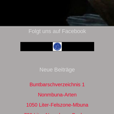
Folgt uns auf Facebook
Neue Beiträge
Buntbarschverzeichnis 1
Nonmbuna-Arten
1050 Liter-Felszone-Mbuna