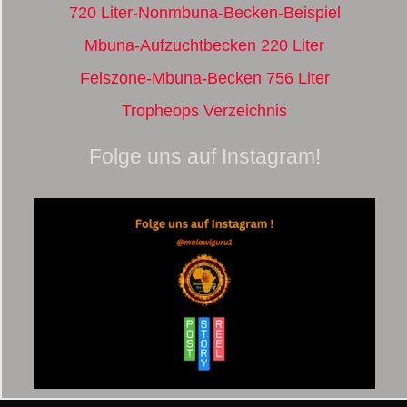
720 Liter-Nonmbuna-Becken-Beispiel
Mbuna-Aufzuchtbecken 220 Liter
Felszone-Mbuna-Becken 756 Liter
Tropheops Verzeichnis
Folge uns auf Instagram!