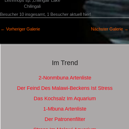
Lethrinops sp. ‚chilingali‘ Lake
Chilingali
Besucher 10 insgesamt, 1 Besucher aktuell hier!
←
Vorheriger Galerie
Nächster Galerie
→
Im Trend
2-Nonmbuna Artenliste
Der Feind Des Malawi-Beckens Ist Stress
Das Kochsalz Im Aquarium
1-Mbuna Artenliste
Der Patronenfilter