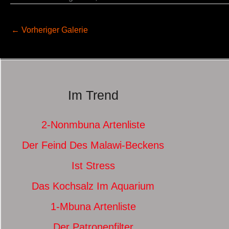
←
Vorheriger Galerie
Im Trend
2-Nonmbuna Artenliste
Der Feind Des Malawi-Beckens
Ist Stress
Das Kochsalz Im Aquarium
1-Mbuna Artenliste
Der Patronenfilter