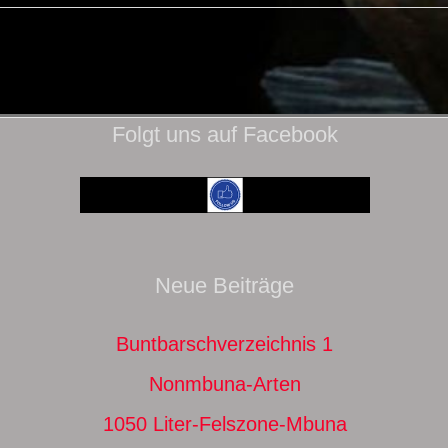
Folgt uns auf Facebook
Neue Beiträge
Buntbarschverzeichnis 1
Nonmbuna-Arten
1050 Liter-Felszone-Mbuna