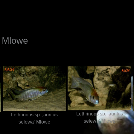
N
‘ Mlowe
Lethrinops sp. ‚auritus
Lethrinops sp. ‚auritus
selewa‘ Mlowe
selewa‘ Mlowe