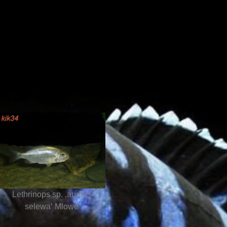
Lethrinops sp. ‚auritus
selewa‘ Mlowe