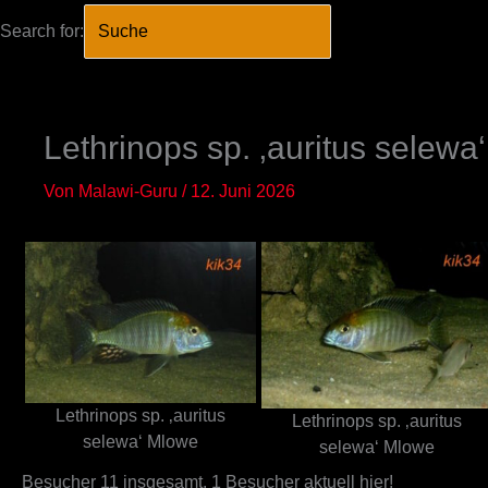
Search for:
SEARCH BUTTO
Zum
Inhalt
springen
Lethrinops sp. ‚auritus selewa
Von
Malawi-Guru
/
12. Juni 2026
Lethrinops sp. ‚auritus
Lethrinops sp. ‚auritus
selewa‘ Mlowe
selewa‘ Mlowe
Besucher 11 insgesamt, 1 Besucher aktuell hier!