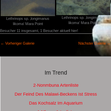
Lethrinops sp. ‚longimanus
Lethrinops sp. ‚longimanus
likoma‘ Mara Point
likoma‘ Mara Point
Besucher 11 insgesamt, 1 Besucher aktuell hier!
←
Vorheriger Galerie
Nächster Galerie
→
Im Trend
2-Nonmbuna Artenliste
Der Feind Des Malawi-Beckens Ist Stress
Das Kochsalz Im Aquarium