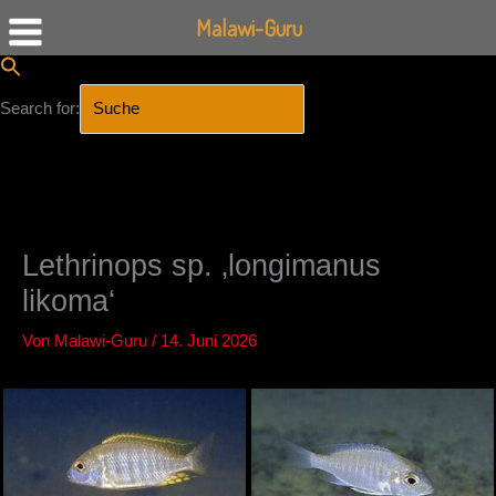
Malawi-Guru
Search for:
SEARCH BUTTON
Zum
Inhalt
springen
Lethrinops sp. ‚longimanus
likoma‘
Von
Malawi-Guru
/
14. Juni 2026