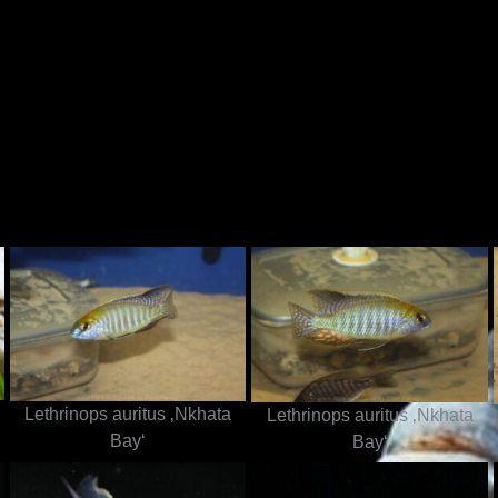
N
Lethrinops auritus ‚Nkhata
Lethrinops auritus ‚Nkhata
Bay‘
Bay‘