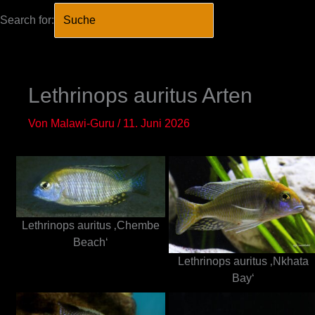
Search for:
SEARCH BUTTO
Zum
Inhalt
springen
Lethrinops auritus Arten
Von
Malawi-Guru
/
11. Juni 2026
Lethrinops auritus ‚Chembe
Beach‘
Lethrinops auritus ‚Nkhata
Bay‘