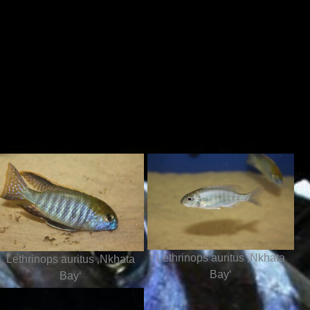
Lethrinops auritus ‚Nkhata
Lethrinops auritus ‚Nkhata
Bay‘
Bay‘