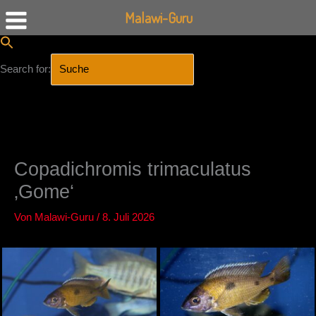
Malawi-Guru
Search for:
SEARCH BUTTON
Zum
Inhalt
springen
Copadichromis trimaculatus
‚Gome‘
Von
Malawi-Guru
/
8. Juli 2026