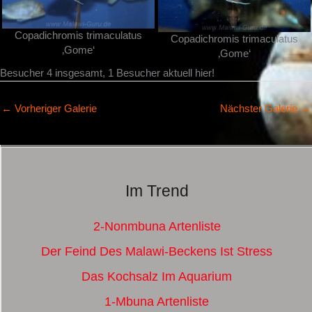
Copadichromis trimaculatus
Copadichromis trimaculatus
‚Gome‘
‚Gome‘
Besucher 4 insgesamt, 1 Besucher aktuell hier!
←
Vorheriger Galerie
Nächster Galerie
→
Im Trend
2-Nonmbuna Artenliste
Der Feind Des Malawi-Beckens Ist Stress
Das Kochsalz Im Aquarium
1-Mbuna Artenliste