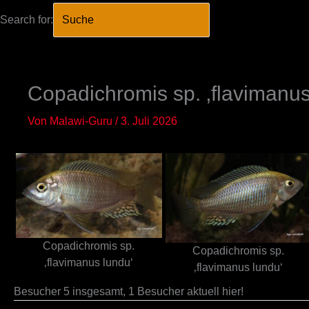
Search for:
SEARCH BUTTO
Zum
Inhalt
springen
Copadichromis sp. ‚flavimanus
Von
Malawi-Guru
/
3. Juli 2026
Copadichromis sp.
Copadichromis sp.
‚flavimanus lundu‘
‚flavimanus lundu‘
Besucher 5 insgesamt, 1 Besucher aktuell hier!