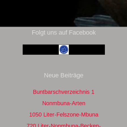
Folgt uns auf Facebook
Neue Beiträge
Buntbarschverzeichnis 1
Nonmbuna-Arten
1050 Liter-Felszone-Mbuna
720 Liter-Nonmbuna-Becken-