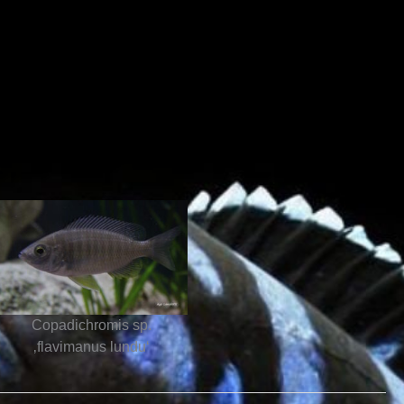
Copadichromis sp.
‚flavimanus lundu‘