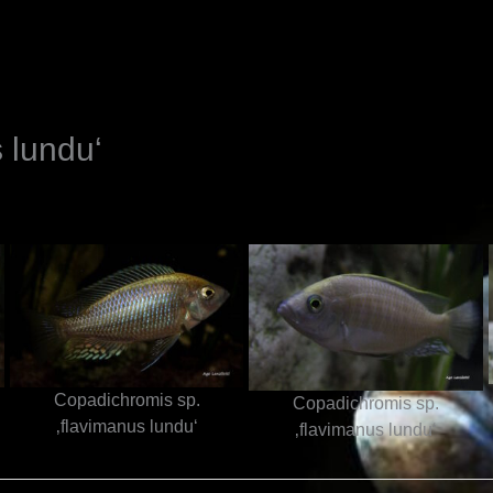
N
 lundu‘
Copadichromis sp.
Copadichromis sp.
‚flavimanus lundu‘
‚flavimanus lundu‘