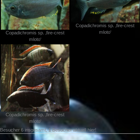
Copadichromis sp. ‚fire-crest
mloto‘
Copadichromis sp. ‚fire-crest
mloto‘
Copadichromis sp. ‚fire-crest
mloto‘
Besucher 6 insgesamt, 1 Besucher aktuell hier!