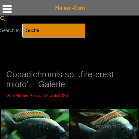
Malawi-Guru
Search for:
SEARCH BUTTON
Zum
Inhalt
springen
Copadichromis sp. ‚fire-crest
mloto‘ – Galerie
Von
Malawi-Guru
/
3. Juli 2026