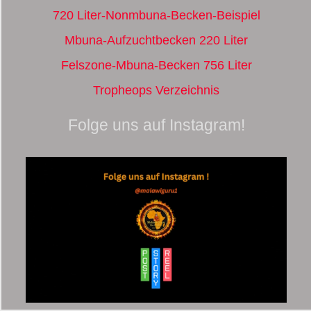
720 Liter-Nonmbuna-Becken-Beispiel
Mbuna-Aufzuchtbecken 220 Liter
Felszone-Mbuna-Becken 756 Liter
Tropheops Verzeichnis
Folge uns auf Instagram!