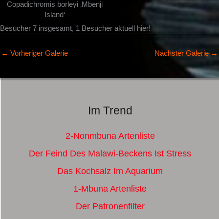
Copadichromis borleyi ‚Mbenji
Island‘
Besucher 7 insgesamt, 1 Besucher aktuell hier!
←
Vorheriger Galerie
Nächster Galerie
→
Im Trend
2-Nonmbuna Artenliste
Der Feind Des Malawi-Beckens Ist Stress
Das Kochsalz Im Aquarium
1-Mbuna Artenliste
Der Patronenfilter