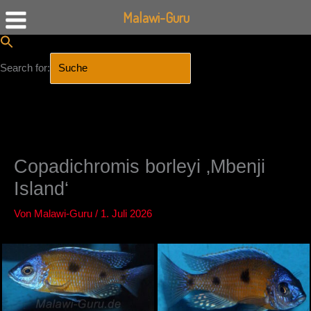
Malawi-Guru
Search for:
SEARCH BUTTON
Zum
Inhalt
springen
Copadichromis borleyi ‚Mbenji
Island‘
Von
Malawi-Guru
/
1. Juli 2026