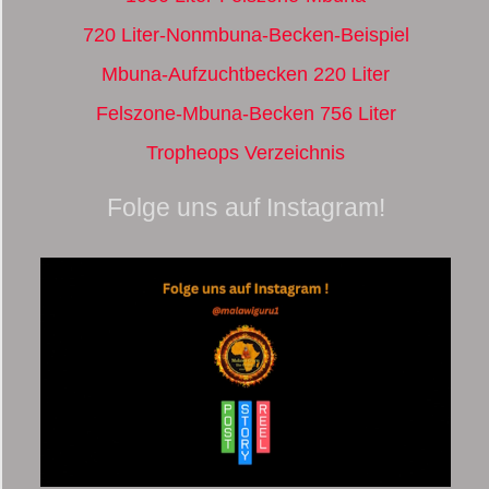
720 Liter-Nonmbuna-Becken-Beispiel
Mbuna-Aufzuchtbecken 220 Liter
Felszone-Mbuna-Becken 756 Liter
Tropheops Verzeichnis
Folge uns auf Instagram!