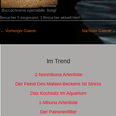
Buccochromis spectabilis ‚Itungi‘
Besucher 5 insgesamt, 1 Besucher aktuell hier!
←
Vorheriger Galerie
Nächster Galerie
→
Im Trend
2-Nonmbuna Artenliste
Der Feind Des Malawi-Beckens Ist Stress
Das Kochsalz Im Aquarium
1-Mbuna Artenliste
Der Patronenfilter