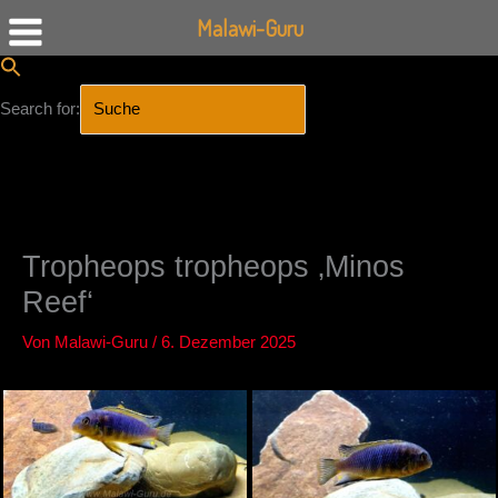
Malawi-Guru
Search for:
SEARCH BUTTON
Zum
Inhalt
springen
Tropheops tropheops ‚Minos
Reef‘
Von
Malawi-Guru
/
6. Dezember 2025