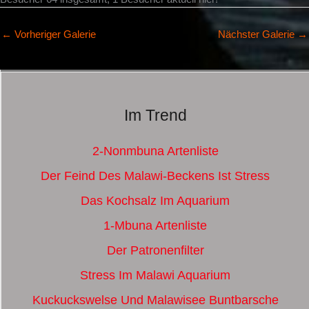
←
Vorheriger Galerie
Nächster Galerie
→
Im Trend
2-Nonmbuna Artenliste
Der Feind Des Malawi-Beckens Ist Stress
Das Kochsalz Im Aquarium
1-Mbuna Artenliste
Der Patronenfilter
Stress Im Malawi Aquarium
Kuckuckswelse Und Malawisee Buntbarsche