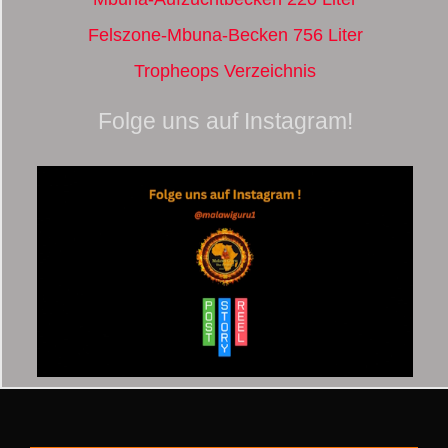
Felszone-Mbuna-Becken 756 Liter
Tropheops Verzeichnis
Folge uns auf Instagram!