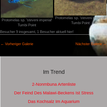
Protomelas sp. ’steveni imperial‘
Protomelas sp. ’steveni imperial‘
Tumbi Point
Tumbi Point
Besucher 9 insgesamt, 1 Besucher aktuell hier!
←
Vorheriger Galerie
Nächster Galerie
→
Im Trend
2-Nonmbuna Artenliste
Der Feind Des Malawi-Beckens Ist Stress
Das Kochsalz Im Aquarium