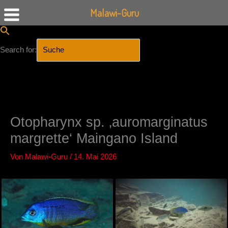
Malawi-Guru
Search for:
SEARCH BUTTON
Zum
Inhalt
springen
Otopharynx sp. ‚auromarginatus
margrette‘ Maingano Island
Von
Malawi-Guru
/
14. Mai 2026