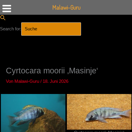
Malawi-Guru
Search for:
SEARCH BUTTON
Zum
Inhalt
springen
Cyrtocara moorii ‚Masinje‘
Von
Malawi-Guru
/
18. Juni 2026