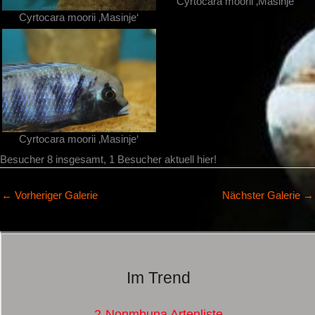
Cyrtocara moorii ‚Masinje‘
Cyrtocara moorii ‚Masinje‘
Cyrtocara moorii ‚Masinje‘
Besucher 8 insgesamt, 1 Besucher aktuell hier!
←
Vorheriger Galerie
Nächster Galerie
→
Im Trend
2-Nonmbuna Artenliste