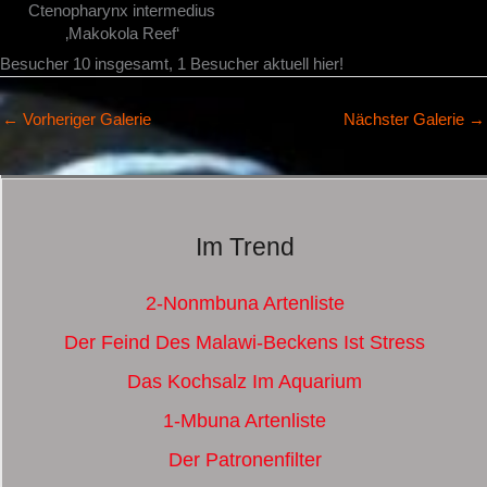
Ctenopharynx intermedius
‚Makokola Reef‘
Besucher 10 insgesamt, 1 Besucher aktuell hier!
←
Vorheriger Galerie
Nächster Galerie
→
Im Trend
2-Nonmbuna Artenliste
Der Feind Des Malawi-Beckens Ist Stress
Das Kochsalz Im Aquarium
1-Mbuna Artenliste
Der Patronenfilter