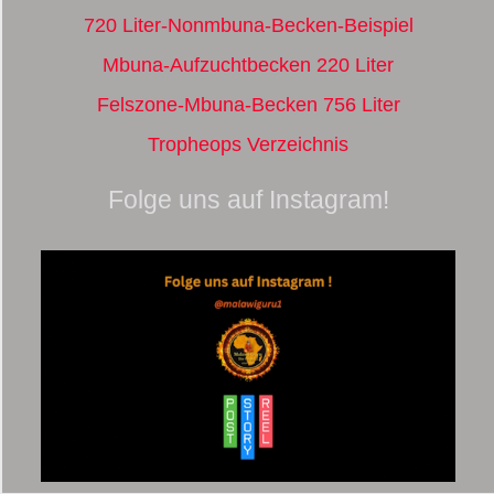
720 Liter-Nonmbuna-Becken-Beispiel
Mbuna-Aufzuchtbecken 220 Liter
Felszone-Mbuna-Becken 756 Liter
Tropheops Verzeichnis
Folge uns auf Instagram!