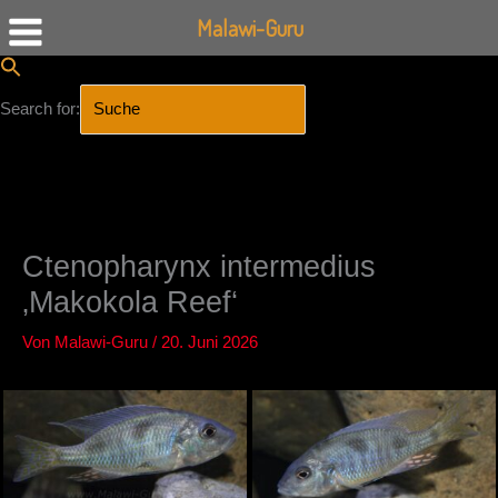
Malawi-Guru
Search for:
SEARCH BUTTON
Zum
Inhalt
springen
Ctenopharynx intermedius
‚Makokola Reef‘
Von
Malawi-Guru
/
20. Juni 2026