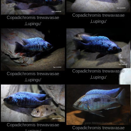
Copadichromis trewavasae
Copadichromis trewavasae
‚Lupingu‘
‚Lupingu‘
Copadichromis trewavasae
Copadichromis trewavasae
‚Lupingu‘
‚Lupingu‘
Copadichromis trewavasae
Copadichromis trewavasae