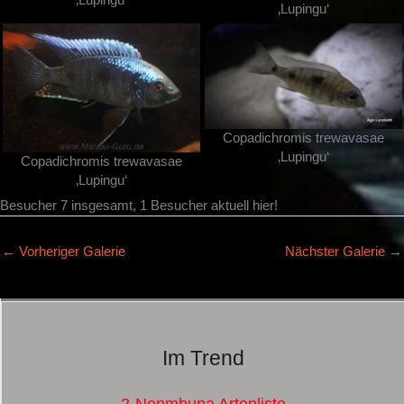
‚Lupingu‘
‚Lupingu‘
Copadichromis trewavasae
‚Lupingu‘
Copadichromis trewavasae
‚Lupingu‘
Besucher 7 insgesamt, 1 Besucher aktuell hier!
←
Vorheriger Galerie
Nächster Galerie
→
Im Trend
2-Nonmbuna Artenliste